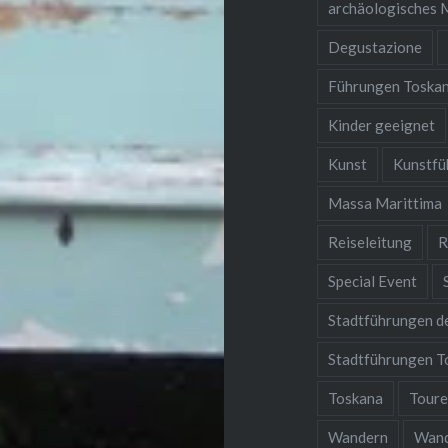
archäologisches
Degustazione
Führungen Toska
Kinder geeignet
Kunst
Kunstfü
Massa Marittima
Reiseleitung
R
Special Event
Stadtführungen d
Stadtführungen T
Toskana
Tour
Wandern
Wan