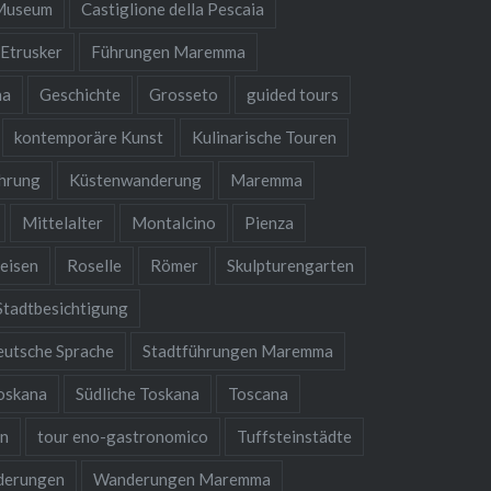
 Museum
Castiglione della Pescaia
Etrusker
Führungen Maremma
na
Geschichte
Grosseto
guided tours
kontemporäre Kunst
Kulinarische Touren
hrung
Küstenwanderung
Maremma
Mittelalter
Montalcino
Pienza
eisen
Roselle
Römer
Skulpturengarten
Stadtbesichtigung
eutsche Sprache
Stadtführungen Maremma
oskana
Südliche Toskana
Toscana
en
tour eno-gastronomico
Tuffsteinstädte
derungen
Wanderungen Maremma