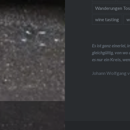
Wanderungen Tos
wine tasting
w
Es ist ganz einerlei,
gleichgültig, von wo 
es nur ein
Kreis
, wen
Johann Wolfgang 