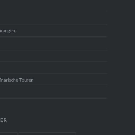
hrungen
inarische Touren
ER