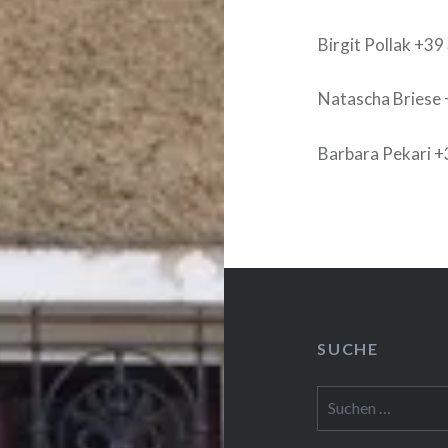
Birgit Pollak +3
Natascha Briese 
Barbara Pekari +
SUCHE
Suchen
nach: