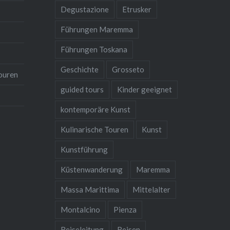
Degustazione
Etrusker
Zeugnisse der etruskischen
Städteplanung. Zu Recht wird
Führungen Maremma
sie die…
Führungen Toskana
Geschichte
Grosseto
ouren
guided tours
Kinder geeignet
kontemporäre Kunst
Kulinarische Touren
Kunst
Kunstführung
Küstenwanderung
Maremma
Massa Marittima
Mittelalter
Montalcino
Pienza
Reiseleitung
Reisen