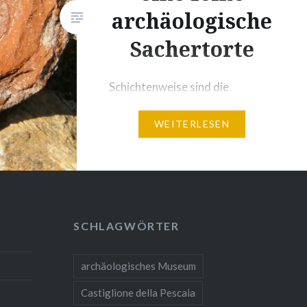
archäologische
Sachertorte
Schichtenweise sind die
Jahrhunderte bei den
WEITERLESEN
Ausgrabungen von Roselle
nachzuvollziehen, wie bei einer
feinen, archäologischen
Sachertorte. Begeben wir uns
auf eine Zeitreise und lassen wir
Roselle wieder in den
SCHLAGWÖRTER
verschiedenen Epochen zu Glanz
und Leben erwecken. Roselle ist
archäologisches Museum
etruskischen Ursprungs und
Castiglione della Pescaia
heute eine der ganz wenigen