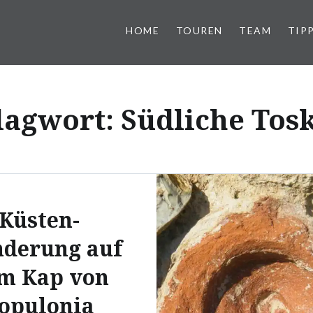
HOME
TOUREN
TEAM
TIP
lagwort:
Südliche Tos
Küsten-
derung auf
m Kap von
opulonia