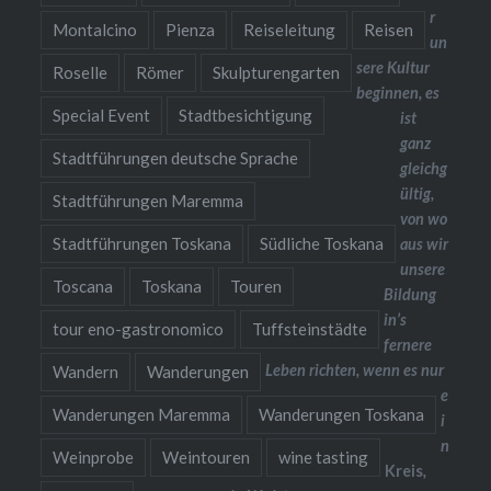
r
Montalcino
Pienza
Reiseleitung
Reisen
un
sere Kultur
Roselle
Römer
Skulpturengarten
beginnen, es
Special Event
Stadtbesichtigung
ist
ganz
Stadtführungen deutsche Sprache
gleichg
ültig,
Stadtführungen Maremma
von wo
Stadtführungen Toskana
Südliche Toskana
aus wir
unsere
Toscana
Toskana
Touren
Bildung
in’s
tour eno-gastronomico
Tuffsteinstädte
fernere
Leben richten, wenn es nur
Wandern
Wanderungen
e
Wanderungen Maremma
Wanderungen Toskana
i
n
Weinprobe
Weintouren
wine tasting
Kreis
,