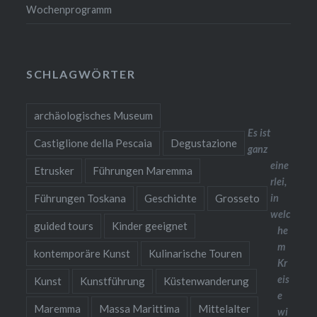
Wochenprogramm
SCHLAGWÖRTER
archäologisches Museum
Es ist
Castiglione della Pescaia
Degustazione
ganz
eine
Etrusker
Führungen Maremma
rlei,
Führungen Toskana
Geschichte
Grosseto
in
welc
guided tours
Kinder geeignet
he
m
kontemporäre Kunst
Kulinarische Touren
Kr
eis
Kunst
Kunstführung
Küstenwanderung
e
Maremma
Massa Marittima
Mittelalter
wi