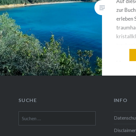
Malerei, Performance und
Auf dies
Fotografie. Sein Anliegen ist es
zur Buch
den Betrachter anzuregen…
erleben 
traumha
kristall
tyrrheni
aber nic
Macchia 
prägen b
wie viel
von wen
Badebuch
SUCHE
INFO
spannen
Suchen
erzähle
Datenschu
nach:
Disclaimer