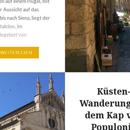
n auf einem Hügel, mit
er Aussicht auf das
bis nach Siena, liegt der
alcino. Im
egebiet von
no wird der
hmte Brunello di
WEITERLESEN
no, einer der
eine Italiens,
rt! Diese
terliche Stadt aus dem
Küsten
offenbart dem Besucher
Wanderung
re alte, militärische
, die von engen und
dem Kap 
Straßen durchzogen…
Populon