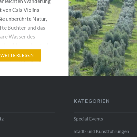
er leichten Wanderung
t von Cala Violina
Sie unberührte Natur,
fte Buchten und das
klare Wasser des
schen Meeres hautnah,
ht nur…. Mediterrane
WEITERLESEN
und herrliche Buchten
is heute diese Küste,
e in der Maremma, aber
igen anderen
ten lassen sich so viele
KATEGORIEN
de Geschichten
n. Die Wanderung…
tz
Special Events
Stadt- und Kunstführungen