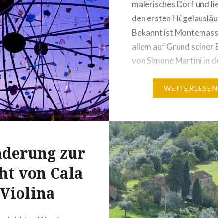
malerisches Dorf und li
den ersten Hügelausläu
Bekannt ist Montemass
allem auf Grund seiner 
von Simone Martini in d
del Mappamondo“ in Si
verewigt wurde. Wir er
WEITERLESEN
die Burg, spazieren dur
geschichtsträchtigen 
und genießen den…
derung zur
ht von Cala
Violina