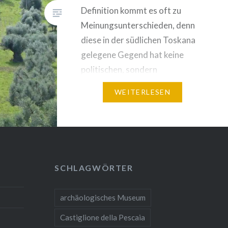
Definition kommt es oft zu
Meinungsunterschieden, denn
diese in der südlichen Toskana
gelegene Gegend hat keine
politischen, sondern
geographische Grenzen, die
WEITERLESEN
bereits Dante beschrieb: «Non
han sì aspri sterpi né sì folti
quelle fiere selvagge che ’n odio
hanno tra Cecina e Corneto i
luoghi cólti.»…
SCHLAGWÖRTER
archäologisches Museum
Castiglione della Pescaia