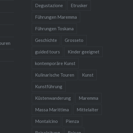
Degustazione
Etrusker
Führungen Maremma
Führungen Toskana
Geschichte
Grosseto
ouren
guided tours
Kinder geeignet
kontemporäre Kunst
Kulinarische Touren
Kunst
Kunstführung
Küstenwanderung
Maremma
Massa Marittima
Mittelalter
Montalcino
Pienza
Reiseleitung
Reisen