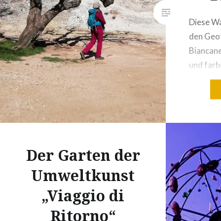
Diese Wa
den Geo
Biancane
und far
die myst
erschein
sagen di
oben in d
Erdkrust
Der Garten der
Dampf de
zischt u
Umweltkunst
und mine
„Viaggio di
und einz
Ritorno“