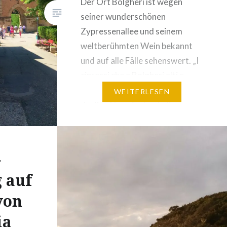
Der Ort Bolgheri ist wegen
seiner wunderschönen
Zypressenallee und seinem
weltberühmten Wein bekannt
und auf alle Fälle sehenswert. „I
cipressi che a Bolgheri alti e
schietti van da San Guido in
WEITERLESEN
duplice filar …“ : durch diese
Zeilen von Giosuè Car­ducci in
seinem Gedicht „Davanti a San
Gui­do“ ist die­ses Dorf
-
unsterblich gewor­den und
 auf
strahlt ei­nen ein­zig­artigen…
von
ia