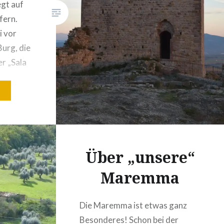
egt auf
Steinhäusern hat sehr alte…
fern.
i vor
Burg, die
er „Sala
ena
obern
ch die
Gassen
Über „unsere“
Maremma
Die Maremma ist etwas ganz
Besonderes! Schon bei der