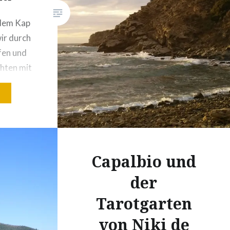
dem Kap
wir durch
fen und
hten mit
war vom
eine
Capalbio und
 sehr
ag und
der
ote der
Tarotgarten
von Niki de