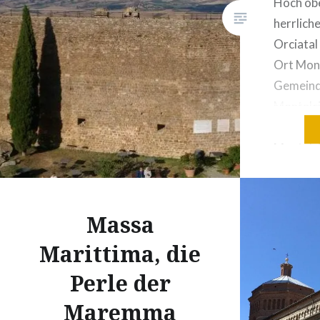
Hoch obe
herrlich
Orciatal 
Ort Mont
Gemeind
Montalci
weltberü
Montalci
Spitzenw
produzie
mittelal
Massa
14. Jh. 
Marittima, die
sofort ih
Struktur
Perle der
steilen 
Maremma