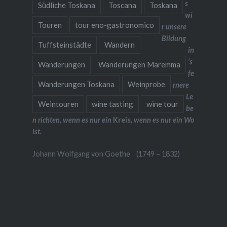
s
Südliche Toskana
Toscana
Toskana
wi
Touren
tour eno-gastronomico
r unsere
Bildung
Tuffsteinstädte
Wandern
in
’s
Wanderungen
Wanderungen Maremma
fe
Wanderungen Toskana
Weinprobe
rnere
Le
Weintouren
wine tasting
wine tour
be
n richten, wenn es nur ein
Kreis
, wenn es nur ein Wo
ist.
Johann Wolfgang von Goethe (1749 – 1832)