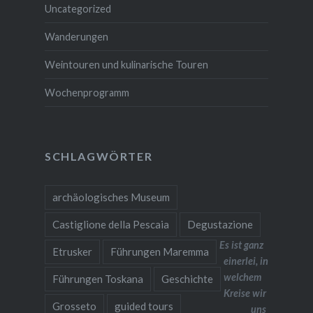
Uncategorized
Wanderungen
Weintouren und kulinarische Touren
Wochenprogramm
SCHLAGWÖRTER
archäologisches Museum
Castiglione della Pescaia
Degustazione
Es ist ganz
Etrusker
Führungen Maremma
einerlei, in
welchem
Führungen Toskana
Geschichte
Kreise wir
Grosseto
guided tours
uns