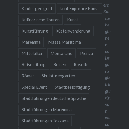
ere
Kinder geeignet
kontemporäre Kunst
Kul
tur
Kulinarische Touren
Kunst
be
Kunstführung
Küstenwanderung
gin
ne
Maremma
Massa Marittima
n,
es
Mittelalter
Montalcino
Pienza
ist
Reiseleitung
Reisen
Roselle
ga
nz
Römer
Skulpturengarten
gle
ich
Special Event
Stadtbesichtigung
gül
tig,
Stadtführungen deutsche Sprache
vo
Stadtführungen Maremma
n
wo
Stadtführungen Toskana
au