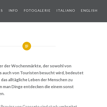
PS
INFO
FOTOGALERIE
ITALIANO
ENGLISH
er der Wochenmärkte, der sowohl von
ls auch von Touristen besucht wird, bedeutet
in das alltägliche Leben der Menschen zu
nn man Dinge entdecken die einem sonst
en.
 Provinz von Grosseto sind stark verbreitet