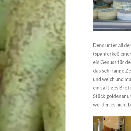
Denn unter all d
(Spanferkel) eine
ein Genuss für de
das sehr lange Ze
und weich und man
ein saftiges Bröt
Stück goldener un
werden es nicht 