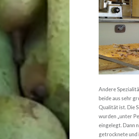
Andere Spezialitä
beide aus sehr g
Qualität ist. Die
wurden „unter Pes
eingelegt. Dann n
getrocknete und i