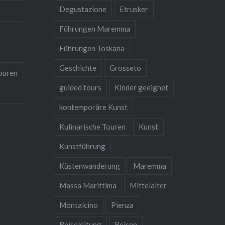
Degustazione
Etrusker
Führungen Maremma
Führungen Toskana
Geschichte
Grosseto
ouren
guided tours
Kinder geeignet
kontemporäre Kunst
Kulinarische Touren
Kunst
Kunstführung
Küstenwanderung
Maremma
Massa Marittima
Mittelalter
Montalcino
Pienza
Reiseleitung
Reisen