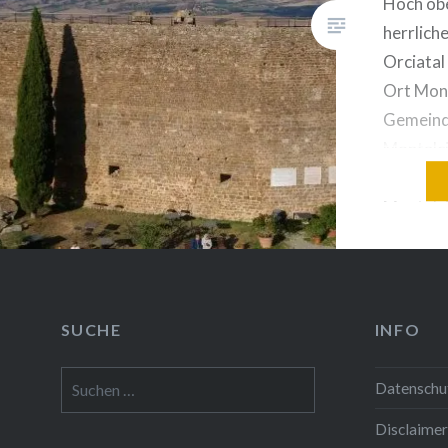
Hoch obe
herrlich
Orciatal 
Ort Mont
Gemeind
Montalci
weltberü
Montalci
Spitzenw
produzie
mittelal
14. Jh. 
SUCHE
INFO
sofort ih
Suchen
Struktur
Datenschu
nach:
steilen 
Disclaimer