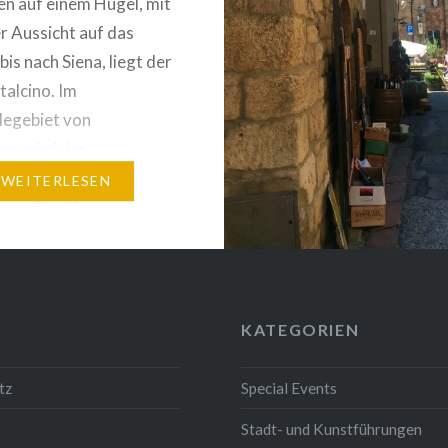
n auf einem Hügel, mit
er Aussicht auf das
bis nach Siena, liegt der
alcino. Im
egebiet von
no wird der
hmte Brunello di
WEITERLESEN
no, einer der
eine Italiens,
rt! Diese
terliche Stadt aus dem
offenbart dem Besucher
KATEGORIEN
re alte, militärische
, die von engen und
tz
Special Events
Straßen durchzogen…
Stadt- und Kunstführungen