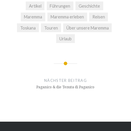
Artikel
Führungen
Geschichte
Maremma
Maremma erleben
Reisen
Toskana
Touren
Über unsere Maremma
Urlaub
Beitragsnavigation
NÄCHSTER BEITRAG
Paganico & die Tenuta di Paganico