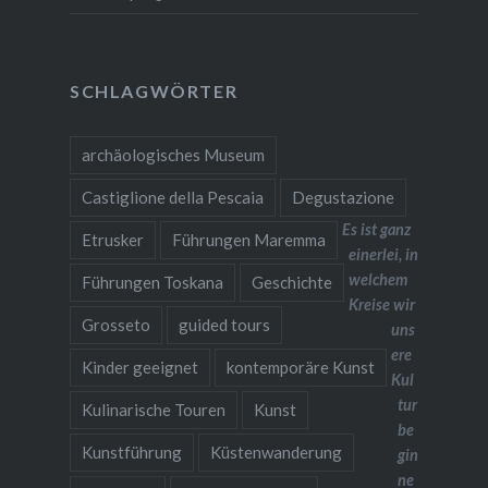
SCHLAGWÖRTER
archäologisches Museum
Castiglione della Pescaia
Degustazione
Es ist ganz
Etrusker
Führungen Maremma
einerlei, in
welchem
Führungen Toskana
Geschichte
Kreise wir
Grosseto
guided tours
uns
ere
Kinder geeignet
kontemporäre Kunst
Kul
tur
Kulinarische Touren
Kunst
be
Kunstführung
Küstenwanderung
gin
ne