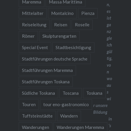
Maremma
Massa Marittima
n,
es
Mittelalter
Montalcino
Pienza
ist
Reiseleitung
Reisen
Roselle
ga
nz
Römer
Skulpturengarten
gle
ich
Special Event
Stadtbesichtigung
gül
tig,
Stadtführungen deutsche Sprache
vo
Stadtführungen Maremma
n
wo
Stadtführungen Toskana
au
s
Südliche Toskana
Toscana
Toskana
wi
Touren
tour eno-gastronomico
r unsere
Bildung
Tuffsteinstädte
Wandern
in
’s
Wanderungen
Wanderungen Maremma