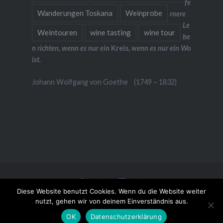
fe
Wanderungen Toskana
Weinprobe
rnere
Le
Weintouren
wine tasting
wine tour
be
n richten, wenn es nur ein
Kreis
, wenn es nur ein Wo
ist.
Johann Wolfgang von Goethe (1749 – 1832)
Facebook
Kontakt
Instagram
Datenschutz
Diese Website benutzt Cookies. Wenn du die Website weiter
Stolz präsentiert von WordPress
|
Theme: Dyad von
nutzt, gehen wir von deinem Einverständnis aus.
WordPress.com
OK
Datenschutzerklärung