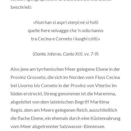
beschrieb:
«Non han sì aspri sterpi né sì folti
quelle fiere selvagge che ’n odio hanno
tra Cecina e Corneto i luoghi cólti.»
(
Dante, Inferno, Canto XIII, vv. 7-9
)
Also jene am tyrrhenischen Meer gelegene Ebene in der
Provinz Grosseto, die sich im Norden vom Fluss Cecina
bei Livorno bis Corneto in der Provinz von Viterbo im
Süden erstreckt. Streng genommen ist die Maremma,
abgeleitet von dem lateinischen Begriff Maritima
Regio, dem am Meere gelegenen Reich, ausschließlich
die flache Ebene, ein ehemals durch eine Küstennahrung
vom Meer abgetrennter Salzwasser-Binnensee.