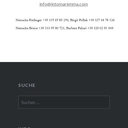
info@intomaremma.com
SUCHE
Suchen
nach: