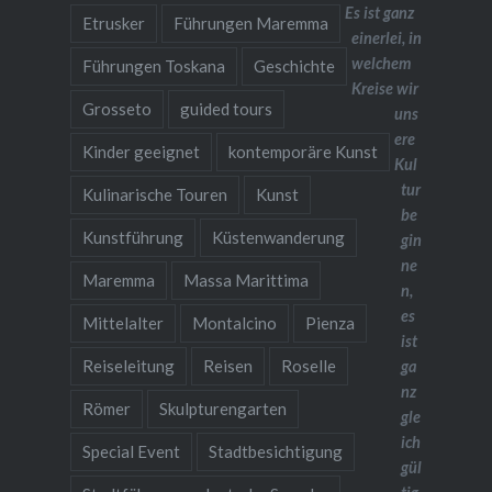
Es ist ganz
Etrusker
Führungen Maremma
einerlei, in
welchem
Führungen Toskana
Geschichte
Kreise wir
Grosseto
guided tours
uns
ere
Kinder geeignet
kontemporäre Kunst
Kul
tur
Kulinarische Touren
Kunst
be
Kunstführung
Küstenwanderung
gin
ne
Maremma
Massa Marittima
n,
es
Mittelalter
Montalcino
Pienza
ist
Reiseleitung
Reisen
Roselle
ga
nz
Römer
Skulpturengarten
gle
ich
Special Event
Stadtbesichtigung
gül