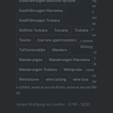
tig,
Stadtführungen deutsche Sprache
vo
Stadtführungen Maremma
n
wo
Stadtführungen Toskana
au
s
Südliche Toskana
Toscana
Toskana
wi
Touren
tour eno-gastronomico
r unsere
Bildung
Tuffsteinstädte
Wandern
in
’s
Wanderungen
Wanderungen Maremma
fe
Wanderungen Toskana
Weinprobe
rnere
Le
Weintouren
wine tasting
wine tour
be
n richten, wenn es nur ein
Kreis
, wenn es nur ein Wo
ist.
Johann Wolfgang von Goethe (1749 – 1832)