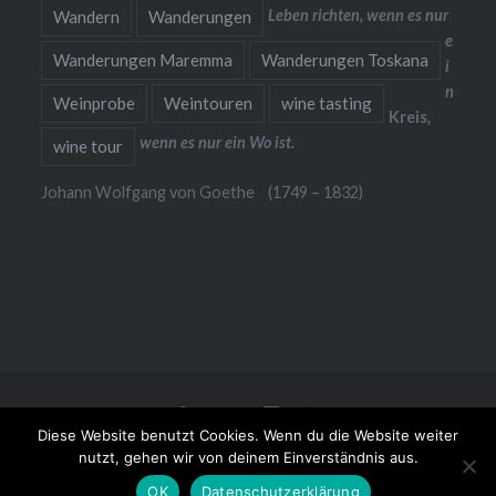
Leben richten, wenn es nur
Wandern
Wanderungen
e
Wanderungen Maremma
Wanderungen Toskana
i
n
Weinprobe
Weintouren
wine tasting
Kreis
,
wenn es nur ein Wo ist.
wine tour
Johann Wolfgang von Goethe (1749 – 1832)
Facebook
Kontakt
Instagram
Datenschutz
Diese Website benutzt Cookies. Wenn du die Website weiter
Stolz präsentiert von WordPress
|
Theme: Dyad von
nutzt, gehen wir von deinem Einverständnis aus.
WordPress.com
OK
Datenschutzerklärung