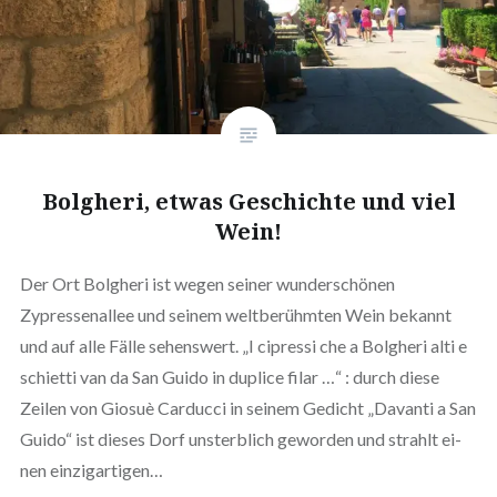
Bolgheri, etwas Geschichte und viel
Wein!
Der Ort Bolgheri ist wegen seiner wunderschönen
Zypressenallee und seinem weltberühmten Wein bekannt
und auf alle Fälle sehenswert. „I cipressi che a Bolgheri alti e
schietti van da San Guido in duplice filar …“ : durch diese
Zeilen von Giosuè Car­ducci in seinem Gedicht „Davanti a San
Gui­do“ ist die­ses Dorf unsterblich gewor­den und strahlt ei­
nen ein­zig­artigen…