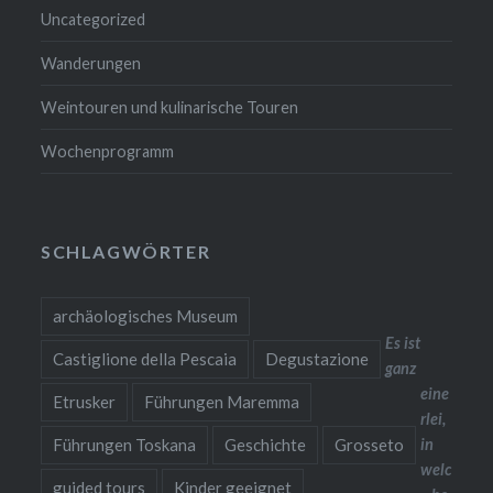
Uncategorized
Wanderungen
Weintouren und kulinarische Touren
Wochenprogramm
SCHLAGWÖRTER
archäologisches Museum
Es ist
Castiglione della Pescaia
Degustazione
ganz
eine
Etrusker
Führungen Maremma
rlei,
Führungen Toskana
Geschichte
Grosseto
in
welc
guided tours
Kinder geeignet