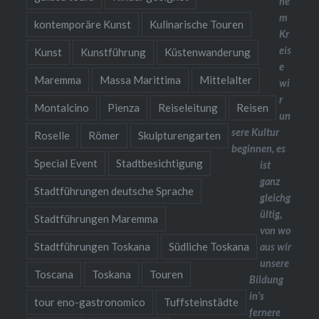
he
m
kontemporäre Kunst
Kulinarische Touren
Kr
eis
Kunst
Kunstführung
Küstenwanderung
e
Maremma
Massa Marittima
Mittelalter
wi
r
Montalcino
Pienza
Reiseleitung
Reisen
un
sere Kultur
Roselle
Römer
Skulpturengarten
beginnen, es
Special Event
Stadtbesichtigung
ist
ganz
Stadtführungen deutsche Sprache
gleichg
ültig,
Stadtführungen Maremma
von wo
Stadtführungen Toskana
Südliche Toskana
aus wir
unsere
Toscana
Toskana
Touren
Bildung
in’s
tour eno-gastronomico
Tuffsteinstädte
fernere