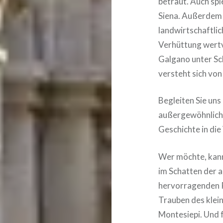
betraut. Auch spi
Siena. Außerdem 
landwirtschaftlic
Verhüttung wertv
Galgano unter Sch
versteht sich von 
Begleiten Sie uns
außergewöhnliche
Geschichte in di
Wer möchte, kann
im Schatten der 
hervorragenden R
Trauben des klei
Montesiepi. Und f