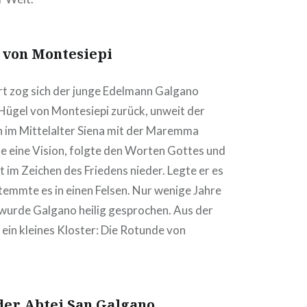
 von Montesiepi
rt zog sich der junge Edelmann Galgano
 Hügel von Montesiepi zurück, unweit der
n im Mittelalter Siena mit der Maremma
te eine Vision, folgte den Worten Gottes und
t im Zeichen des Friedens nieder. Legte er es
stemmte es in einen Felsen. Nur wenige Jahre
wurde Galgano heilig gesprochen. Aus der
 ein kleines Kloster: Die Rotunde von
der Abtei San Galgano