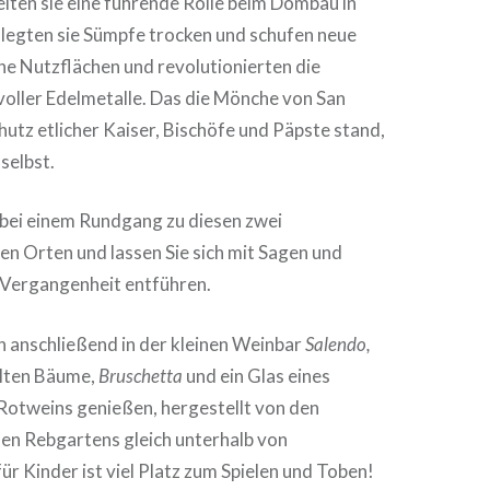
elten sie eine führende Rolle beim Dombau in
legten sie Sümpfe trocken und schufen neue
he Nutzflächen und revolutionierten die
oller Edelmetalle. Das die Mönche von San
utz etlicher Kaiser, Bischöfe und Päpste stand,
selbst.
 bei einem Rundgang zu diesen zwei
n Orten und lassen Sie sich mit Sagen und
e Vergangenheit entführen.
 anschließend in der kleinen Weinbar
Salendo,
alten Bäume,
Bruschetta
und ein Glas eines
otweins genießen, hergestellt von den
nen Rebgartens gleich unterhalb von
ür Kinder ist viel Platz zum Spielen und Toben!