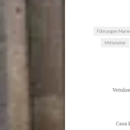
Führungen Mar
Mittelalter
Beitragsnavigat
Vetulon
Casa R