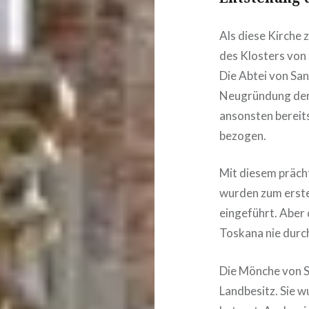
Als diese Kirche
des Klosters von
Die Abtei von San
Neugründung der 
ansonsten bereit
bezogen.
Mit diesem prächt
wurden zum erste
eingeführt. Aber 
Toskana nie durc
Die Mönche von S
Landbesitz. Sie 