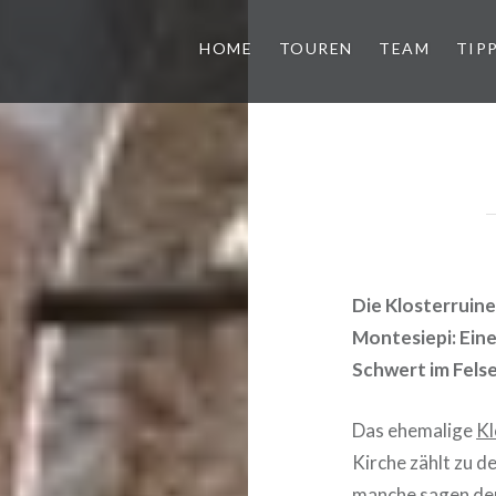
HOME
TOUREN
TEAM
TIP
Die Klosterruin
Montesiepi:
Eine
Schwert im Fels
Das ehemalige
Kl
Kirche zählt zu 
manche sagen de