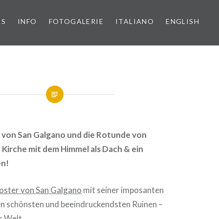
PS
INFO
FOTOGALERIE
ITALIANO
ENGLISH
e von San Galgano und die Rotunde von
 Kirche mit dem Himmel als Dach & ein
en!
oster von San Galgano
mit seiner imposanten
den schönsten und beeindruckendsten Ruinen –
r Welt.