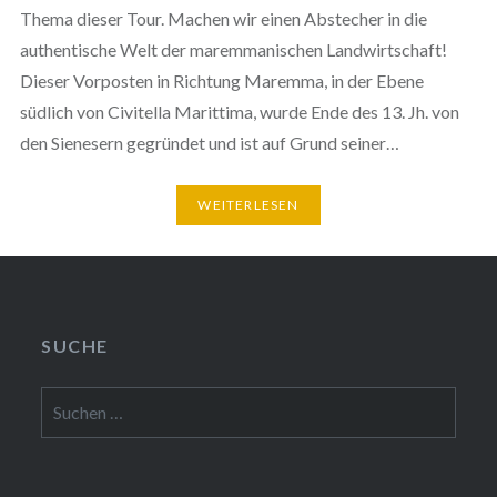
Thema dieser Tour. Machen wir einen Abstecher in die
authentische Welt der maremmanischen Landwirtschaft!
Dieser Vorposten in Richtung Maremma, in der Ebene
südlich von Civitella Marittima, wurde Ende des 13. Jh. von
den Sienesern gegründet und ist auf Grund seiner…
WEITERLESEN
SUCHE
Suchen
nach: