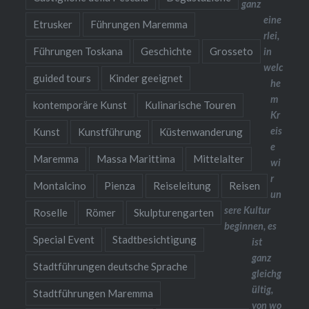
ganz
eine
Etrusker
Führungen Maremma
rlei,
Führungen Toskana
Geschichte
Grosseto
in
welc
guided tours
Kinder geeignet
he
m
kontemporäre Kunst
Kulinarische Touren
Kr
eis
Kunst
Kunstführung
Küstenwanderung
e
Maremma
Massa Marittima
Mittelalter
wi
r
Montalcino
Pienza
Reiseleitung
Reisen
un
sere Kultur
Roselle
Römer
Skulpturengarten
beginnen, es
Special Event
Stadtbesichtigung
ist
ganz
Stadtführungen deutsche Sprache
gleichg
ültig,
Stadtführungen Maremma
von wo