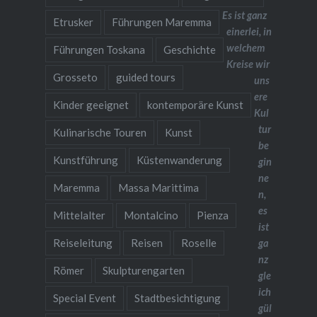
Es ist ganz
Etrusker
Führungen Maremma
einerlei, in
welchem
Führungen Toskana
Geschichte
Kreise wir
Grosseto
guided tours
uns
ere
Kinder geeignet
kontemporäre Kunst
Kul
tur
Kulinarische Touren
Kunst
be
Kunstführung
Küstenwanderung
gin
ne
Maremma
Massa Marittima
n,
es
Mittelalter
Montalcino
Pienza
ist
Reiseleitung
Reisen
Roselle
ga
nz
Römer
Skulpturengarten
gle
ich
Special Event
Stadtbesichtigung
gül