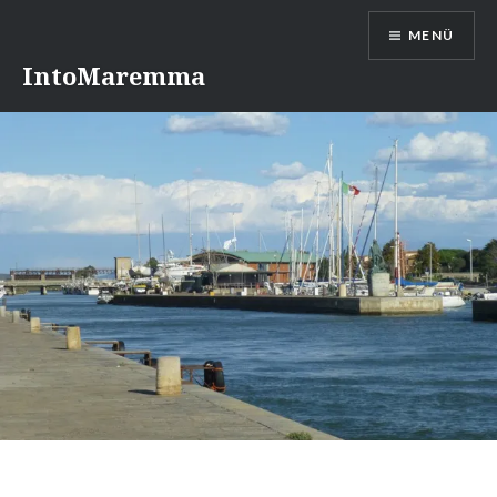
Direkt
MENÜ
zum
Inhalt
IntoMaremma