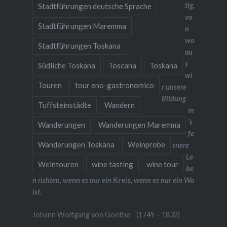
tig,
Stadtführungen deutsche Sprache
vo
Stadtführungen Maremma
n
wo
Stadtführungen Toskana
au
s
Südliche Toskana
Toscana
Toskana
wi
Touren
tour eno-gastronomico
r unsere
Bildung
Tuffsteinstädte
Wandern
in
’s
Wanderungen
Wanderungen Maremma
fe
Wanderungen Toskana
Weinprobe
rnere
Le
Weintouren
wine tasting
wine tour
be
n richten, wenn es nur ein
Kreis
, wenn es nur ein Wo
ist.
Johann Wolfgang von Goethe (1749 – 1832)