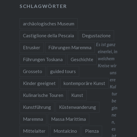
SCHLAGWÖRTER
archäologisches Museum
Castiglione della Pescaia
Degustazione
Es ist ganz
Etrusker
Führungen Maremma
einerlei, in
welchem
Führungen Toskana
Geschichte
Kreise wir
Grosseto
guided tours
uns
ere
Kinder geeignet
kontemporäre Kunst
Kul
tur
Kulinarische Touren
Kunst
be
Kunstführung
Küstenwanderung
gin
ne
Maremma
Massa Marittima
n,
es
Mittelalter
Montalcino
Pienza
ist