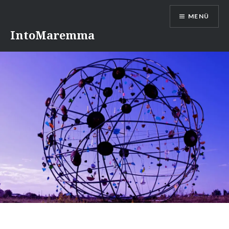
Direkt
MENÜ
zum
Inhalt
IntoMaremma