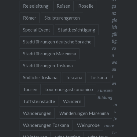
Reiseleitung
Reisen
Roselle
ga
nz
Römer
Skulpturengarten
gle
ich
Special Event
Stadtbesichtigung
gül
tig,
Stadtführungen deutsche Sprache
vo
Stadtführungen Maremma
n
wo
Stadtführungen Toskana
au
s
Südliche Toskana
Toscana
Toskana
wi
Touren
tour eno-gastronomico
r unsere
Bildung
Tuffsteinstädte
Wandern
in
’s
Wanderungen
Wanderungen Maremma
fe
Wanderungen Toskana
Weinprobe
rnere
Le