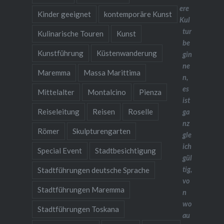
ere
Kinder geeignet
kontemporäre Kunst
Kul
tur
Kulinarische Touren
Kunst
be
Kunstführung
Küstenwanderung
gin
ne
Maremma
Massa Marittima
n,
es
Mittelalter
Montalcino
Pienza
ist
Reiseleitung
Reisen
Roselle
ga
nz
Römer
Skulpturengarten
gle
ich
Special Event
Stadtbesichtigung
gül
tig,
Stadtführungen deutsche Sprache
vo
Stadtführungen Maremma
n
wo
Stadtführungen Toskana
au