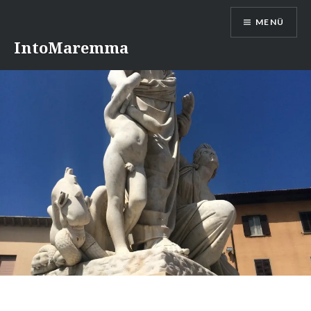
Direkt
MENÜ
zum
Inhalt
IntoMaremma