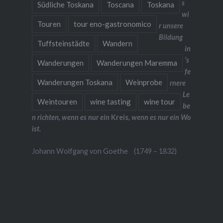
s
Südliche Toskana
Toscana
Toskana
wi
Touren
tour eno-gastronomico
r unsere
Bildung
Tuffsteinstädte
Wandern
in
’s
Wanderungen
Wanderungen Maremma
fe
Wanderungen Toskana
Weinprobe
rnere
Le
Weintouren
wine tasting
wine tour
be
n richten, wenn es nur ein
Kreis
, wenn es nur ein Wo
ist.
Johann Wolfgang von Goethe (1749 – 1832)