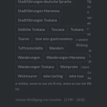
tig,
Stadtführungen deutsche Sprache
vo
Stadtführungen Maremma
n
wo
Stadtführungen Toskana
au
s
Südliche Toskana
Toscana
Toskana
wi
Touren
tour eno-gastronomico
r unsere
Bildung
Tuffsteinstädte
Wandern
in
’s
Wanderungen
Wanderungen Maremma
fe
Wanderungen Toskana
Weinprobe
rnere
Le
Weintouren
wine tasting
wine tour
be
n richten, wenn es nur ein
Kreis
, wenn es nur ein Wo
ist.
Johann Wolfgang von Goethe (1749 – 1832)