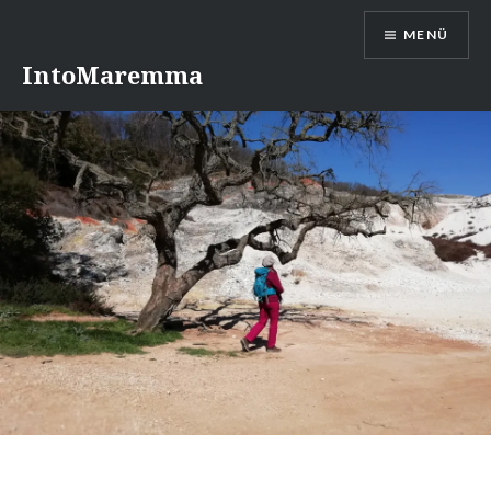
Direkt
MENÜ
zum
Inhalt
IntoMaremma