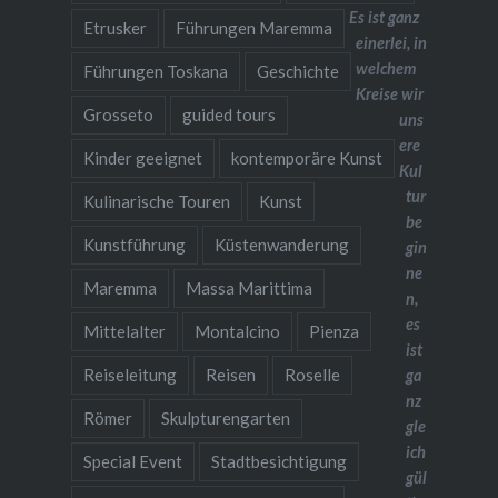
Es ist ganz
Etrusker
Führungen Maremma
einerlei, in
welchem
Führungen Toskana
Geschichte
Kreise wir
Grosseto
guided tours
uns
ere
Kinder geeignet
kontemporäre Kunst
Kul
tur
Kulinarische Touren
Kunst
be
Kunstführung
Küstenwanderung
gin
ne
Maremma
Massa Marittima
n,
es
Mittelalter
Montalcino
Pienza
ist
Reiseleitung
Reisen
Roselle
ga
nz
Römer
Skulpturengarten
gle
ich
Special Event
Stadtbesichtigung
gül