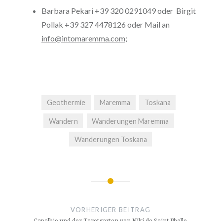
Barbara Pekari +39 320 0291049 oder Birgit
Pollak +39 327 4478126 oder Mail an
info@intomaremma.com
;
Geothermie
Maremma
Toskana
Wandern
Wanderungen Maremma
Wanderungen Toskana
Beitragsnavigation
VORHERIGER BEITRAG
Capalbio und der Tarotgarten von Niki de Saint Phalle