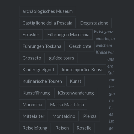
archäologisches Museum
Castiglione della Pescaia
Degustazione
Es ist ganz
Etrusker
Führungen Maremma
einerlei, in
welchem
Führungen Toskana
Geschichte
Kreise wir
Grosseto
guided tours
uns
ere
Kinder geeignet
kontemporäre Kunst
Kul
tur
Kulinarische Touren
Kunst
be
Kunstführung
Küstenwanderung
gin
ne
Maremma
Massa Marittima
n,
es
Mittelalter
Montalcino
Pienza
ist
Reiseleitung
Reisen
Roselle
ga