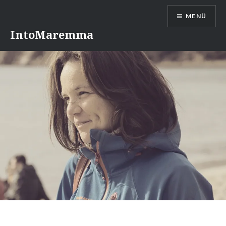
Direkt
MENÜ
zum
Inhalt
IntoMaremma