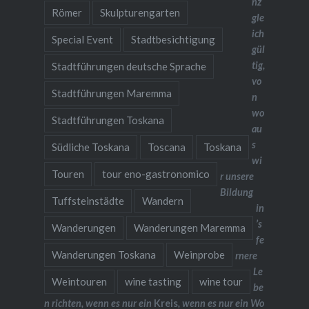
nz
Römer
Skulpturengarten
gle
ich
Special Event
Stadtbesichtigung
gül
tig,
Stadtführungen deutsche Sprache
vo
Stadtführungen Maremma
n
wo
Stadtführungen Toskana
au
s
Südliche Toskana
Toscana
Toskana
wi
Touren
tour eno-gastronomico
r unsere
Bildung
Tuffsteinstädte
Wandern
in
’s
Wanderungen
Wanderungen Maremma
fe
Wanderungen Toskana
Weinprobe
rnere
Le
Weintouren
wine tasting
wine tour
be
n richten, wenn es nur ein
Kreis
, wenn es nur ein Wo