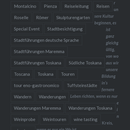
r
Montalcino
Pienza
Reiseleitung
Reisen
un
sere Kultur
Roselle
Römer
Skulpturengarten
beginnen, es
Special Event
Stadtbesichtigung
ist
ganz
Stadtführungen deutsche Sprache
gleichg
ültig,
Stadtführungen Maremma
von wo
Stadtführungen Toskana
Südliche Toskana
aus wir
unsere
Toscana
Toskana
Touren
Bildung
in’s
tour eno-gastronomico
Tuffsteinstädte
fernere
Leben richten, wenn es nur
Wandern
Wanderungen
e
Wanderungen Maremma
Wanderungen Toskana
i
n
Weinprobe
Weintouren
wine tasting
Kreis
,
wenn es nur ein Wo ist.