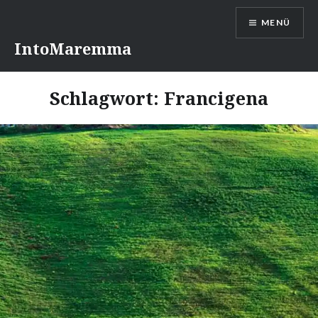
Direkt
MENÜ
zum
Inhalt
IntoMaremma
Schlagwort:
Francigena