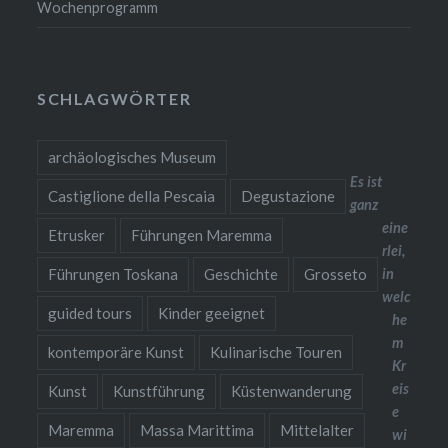
Wochenprogramm
SCHLAGWÖRTER
archäologisches Museum
Es ist
Castiglione della Pescaia
Degustazione
ganz
eine
Etrusker
Führungen Maremma
rlei,
Führungen Toskana
Geschichte
Grosseto
in
welc
guided tours
Kinder geeignet
he
m
kontemporäre Kunst
Kulinarische Touren
Kr
eis
Kunst
Kunstführung
Küstenwanderung
e
Maremma
Massa Marittima
Mittelalter
wi