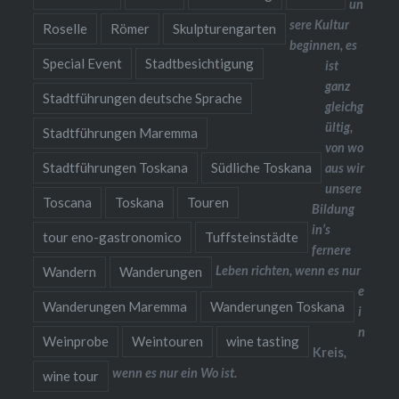
un
sere Kultur
Roselle
Römer
Skulpturengarten
beginnen, es
Special Event
Stadtbesichtigung
ist
ganz
Stadtführungen deutsche Sprache
gleichg
ültig,
Stadtführungen Maremma
von wo
Stadtführungen Toskana
Südliche Toskana
aus wir
unsere
Toscana
Toskana
Touren
Bildung
in’s
tour eno-gastronomico
Tuffsteinstädte
fernere
Leben richten, wenn es nur
Wandern
Wanderungen
e
Wanderungen Maremma
Wanderungen Toskana
i
n
Weinprobe
Weintouren
wine tasting
Kreis
,
wenn es nur ein Wo ist.
wine tour