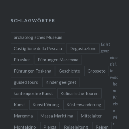
SCHLAGWÖRTER
archäologisches Museum
Es ist
Castiglione della Pescaia
Degustazione
ganz
eine
Etrusker
Führungen Maremma
rlei,
Führungen Toskana
Geschichte
Grosseto
in
welc
guided tours
Kinder geeignet
he
m
kontemporäre Kunst
Kulinarische Touren
Kr
eis
Kunst
Kunstführung
Küstenwanderung
e
Maremma
Massa Marittima
Mittelalter
wi
r
Montalcino
Pienza
Reiseleitung
Reisen