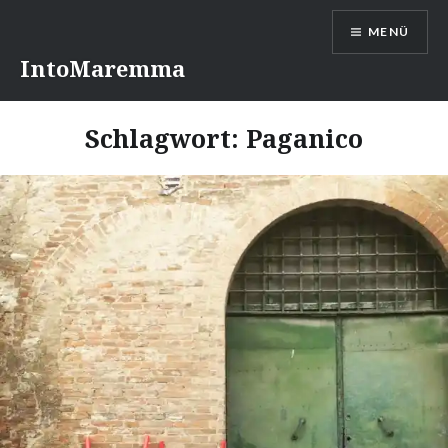
Direkt
MENÜ
zum
Inhalt
IntoMaremma
Schlagwort:
Paganico